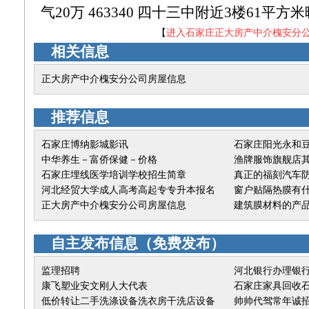
气20万 463340 四十三中附近3楼61平方
【
进入石家庄正大房产中介槐安分
相关信息
正大房产中介槐安分公司房屋信息
推荐信息
石家庄博纳影城影讯
石家庄阳光永和豆
中华养生－富侨保健－价格
渔牌服饰旗舰店
石家庄埋线医学培训学校招生简章
真正的福刻汽车
河北经贸大学成人高考高起专专升本报名
窗户贴隔热膜有
正大房产中介槐安分公司房屋信息
哪些
建筑膜材料的产
自主发布信息
（
免费发布
）
监理招聘
河北银行办理银
康飞塑业安文刚人大代表
石家庄家具回收
低价转让二手洗涤设备洗衣房干洗店设备
床回收石家庄实
帅帅代驾常年诚