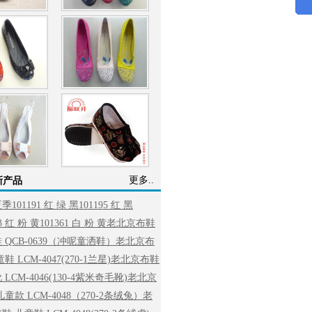
更多..
新产品
夏季
101191 红 绿 黑
101195 红 黑
93 红 粉 黄
101361 白 粉 黄
老北京布鞋
 QCB-0639（冲呢童洒鞋）
老北京布
鞋 LCM-4047(270-1兰星)
老北京布鞋
LCM-4046(130-4紫米奇毛靴)
老北京
儿童款 LCM-4048（270-2条绒兔）
老