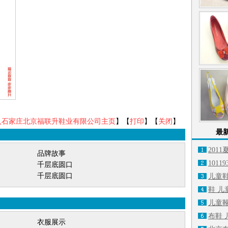
入石家庄北京福联升鞋业有限公司主页
】【
打印
】【
关闭
】
最
2011
品牌故事
1011
千层底圆口
千层底圆口
儿童鞋
鞋 儿童
儿童靴 
布鞋 
衣服展示