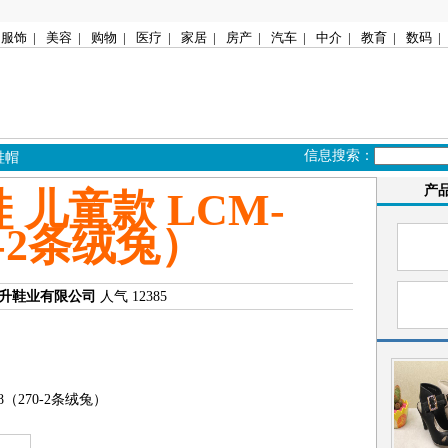
服饰
|
美容
|
购物
|
医疗
|
家居
|
房产
|
汽车
|
中介
|
教育
|
数码
|
信息搜索：
鞋帽
产
 儿童款 LCM-
0-2条绒兔）
升鞋业有限公司
人气 12385
8（270-2条绒兔）