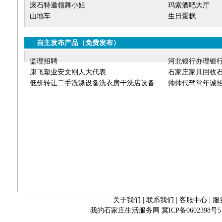
滚石特邀领舞小姐
玛索酒吧大厅
山地车
生日蛋糕
自主发布产品
（
免费发布
）
监理招聘
河北银行办理银
康飞塑业安文刚人大代表
石家庄家具回收
低价转让二手洗涤设备洗衣房干洗店设备
床回收石家庄实
帅帅代驾常年诚
关于我们
|
联系我们
|
客服中心
|
服
我的石家庄生活服务网
冀ICP备0602398号5