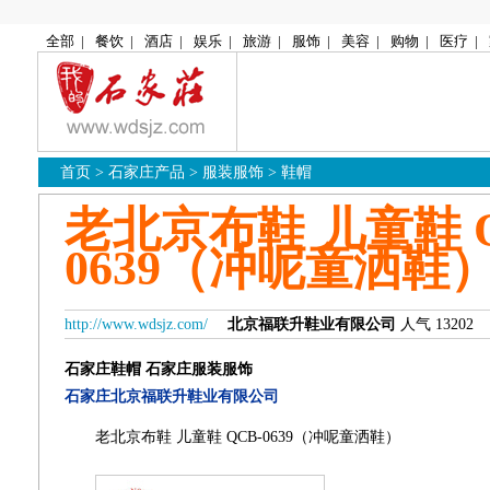
全部
|
餐饮
|
酒店
|
娱乐
|
旅游
|
服饰
|
美容
|
购物
|
医疗
|
首页
>
石家庄产品
>
服装服饰
>
鞋帽
老北京布鞋 儿童鞋 Q
0639（冲呢童洒鞋
http://www.wdsjz.com/
北京福联升鞋业有限公司
人气 13202
石家庄鞋帽
石家庄服装服饰
石家庄北京福联升鞋业有限公司
老北京布鞋 儿童鞋 QCB-0639（冲呢童洒鞋）