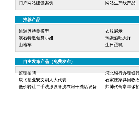
门户网站建设案例
网站生产线产品
推荐产品
迪迦奥特曼模型
衣服展示
滚石特邀领舞小姐
玛索酒吧大厅
山地车
生日蛋糕
自主发布产品
（
免费发布
）
监理招聘
河北银行办理银
康飞塑业安文刚人大代表
石家庄家具回收
低价转让二手洗涤设备洗衣房干洗店设备
床回收石家庄实
帅帅代驾常年诚