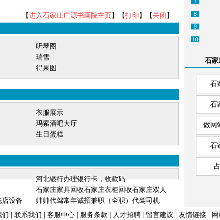
【
进入石家庄广源书画院主页
】【
打印
】【
关闭
】
听琴图
瑞雪
石家
得果图
石
石
衣服展示
玛索酒吧大厅
做网
生日蛋糕
石
河北银行办理银行卡，收款码
石家庄家具回收石家庄衣柜回收石家庄双人
洗店设备
床回收石家庄实木床回收
帅帅代驾常年诚招兼职（全职）代驾司机
我们
|
联系我们
|
客服中心
|
服务条款
|
人才招聘
|
留言建议
|
友情链接
|
网