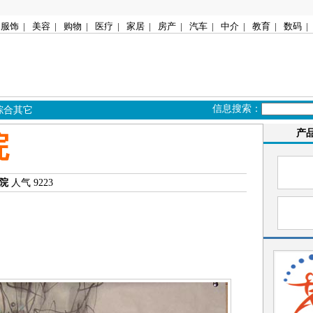
服饰
|
美容
|
购物
|
医疗
|
家居
|
房产
|
汽车
|
中介
|
教育
|
数码
|
信息搜索：
综合其它
产
院
院
人气 9223