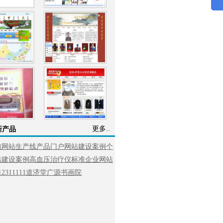
更多..
新产品
纯
网站生产线产品
门户网站建设案例
个
站建设案例
高血压治疗仪
标准企业网站
123
11111
道济堂
广源书画院