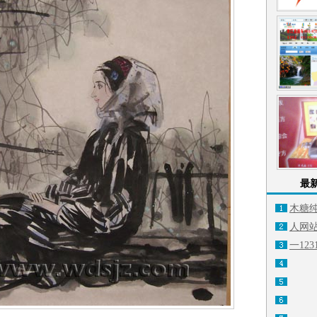
最
木糖
人网
一
123