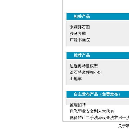
相关产品
米颖拜石图
骏马奔腾
广源书画院
推荐产品
迪迦奥特曼模型
滚石特邀领舞小姐
山地车
自主发布产品
（
免费发布
）
监理招聘
康飞塑业安文刚人大代表
低价转让二手洗涤设备洗衣房干
关于