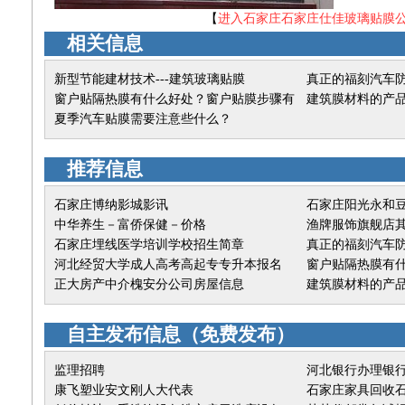
【
进入石家庄石家庄仕佳玻璃贴膜
相关信息
新型节能建材技术---建筑玻璃贴膜
真正的福刻汽车
窗户贴隔热膜有什么好处？窗户贴膜步骤有
建筑膜材料的产
哪些
夏季汽车贴膜需要注意些什么？
推荐信息
石家庄博纳影城影讯
石家庄阳光永和豆
中华养生－富侨保健－价格
渔牌服饰旗舰店
石家庄埋线医学培训学校招生简章
真正的福刻汽车
河北经贸大学成人高考高起专专升本报名
窗户贴隔热膜有
正大房产中介槐安分公司房屋信息
哪些
建筑膜材料的产
自主发布信息
（
免费发布
）
监理招聘
河北银行办理银
康飞塑业安文刚人大代表
石家庄家具回收