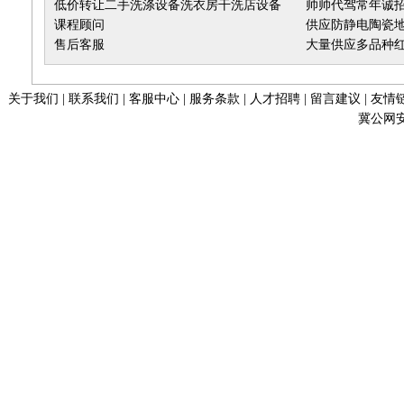
低价转让二手洗涤设备洗衣房干洗店设备
床回收石家庄实
帅帅代驾常年诚
课程顾问
供应防静电陶瓷
售后客服
大量供应多品种
关于我们
|
联系我们
|
客服中心
|
服务条款
|
人才招聘
|
留言建议
|
友情
冀公网安备