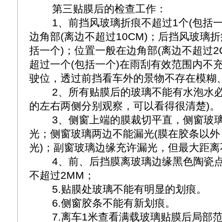
第三贴膜后的检查工作：
1、前挡风玻璃折痕不超过1个(包括一
边角部(离边不超过10CM)；后挡风玻璃
括一个)；位置一般在边角部(离边不超过2
超过一个(包括一个)在雨刮有效范围内不
驶位，透过前挡看车外的景物不存在模糊
2、所有贴膜后的玻璃不能有水泡水必
的左右两侧分别观察，可以看得很清楚)。
3、侧窗上端的膜裁切平直，侧窗玻
光；侧窗玻璃两边不能漏光(膜在胶条以
光)；副窗玻璃边缘充许漏光，但最大距离
4、前、后挡膜离玻璃边缘黑色陶瓷
不超过2MM；
5.贴膜处玻璃不能有明显的划痕。
6.侧窗胶条不能有新划痕。
7.离车1米查看满载玻璃贴膜后局部范